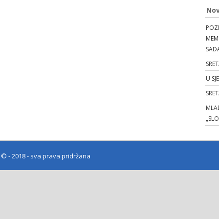
Nov
POZI
MEMO
SAD
SRET
U SJ
SRE
MLAD
„SL
e
© - 2018 - sva prava pridržana