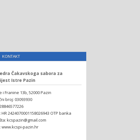
KONTAKT
edra Čakavskoga sabora za
ijest Istre Pazin
ne i Franine 13b, 52000 Pazin
čni broj: 03093930
 28846577226
: HR 2424070001158026943 OTP banka
šta: kcspazin@gmail.com
 www.kcspi-pazin.hr