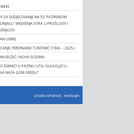
osti
V ZA SUDJELOVANJE NA 53. PAZINSKOM
RIJALU: SREDIŠNJA ISTRA U PROŠLOSTI I
AŠNJOSTI
AN USKRS
EĆANJE: FERDINAND TONČINIĆ (1943. – 2025.)
TAN BOŽIĆ I NOVA GODINA
I ŽAKNIĆI U PAZINU UČILI GLAGOLJICU –
OVA NAŠA GORI GREDU”
izrada stranice
:
exdizajn