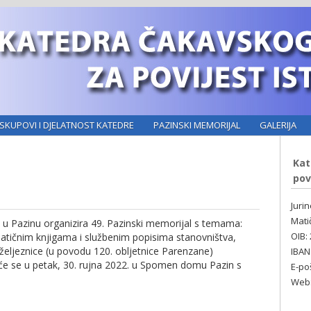
SKUPOVI I DJELATNOST KATEDRE
PAZINSKI MEMORIJAL
GALERIJA
Kat
pov
Juri
Mati
u Pazinu organizira 49. Pazinski memorijal s temama:
OIB:
matičnim knjigama i službenim popisima stanovništva,
e željeznice (u povodu 120. obljetnice Parenzane)
IBAN
će se u petak, 30. rujna 2022. u Spomen domu Pazin s
E-po
Web: