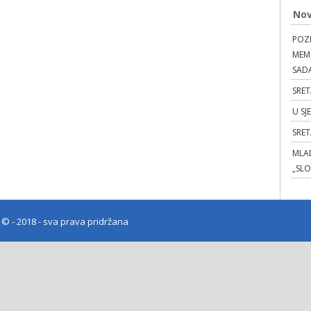
Nov
POZI
MEMO
SAD
SRET
U SJ
SRE
MLAD
„SL
e
© - 2018 - sva prava pridržana