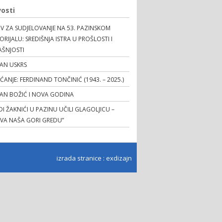
osti
V ZA SUDJELOVANJE NA 53. PAZINSKOM
RIJALU: SREDIŠNJA ISTRA U PROŠLOSTI I
AŠNJOSTI
AN USKRS
EĆANJE: FERDINAND TONČINIĆ (1943. – 2025.)
TAN BOŽIĆ I NOVA GODINA
I ŽAKNIĆI U PAZINU UČILI GLAGOLJICU –
OVA NAŠA GORI GREDU”
izrada stranice
:
exdizajn