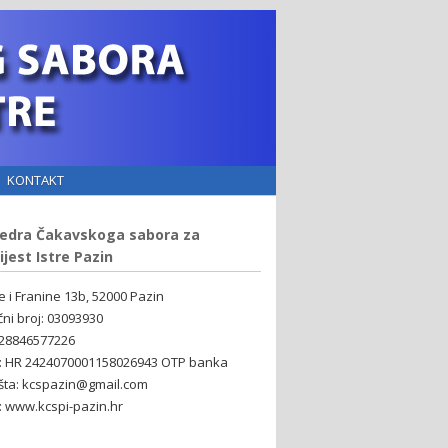
KONTAKT
edra Čakavskoga sabora za
ijest Istre Pazin
ne i Franine 13b, 52000 Pazin
čni broj: 03093930
 28846577226
: HR 2424070001158026943 OTP banka
šta: kcspazin@gmail.com
 www.kcspi-pazin.hr