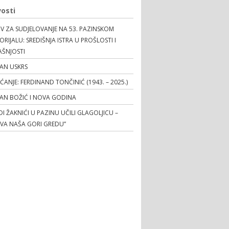
osti
V ZA SUDJELOVANJE NA 53. PAZINSKOM
RIJALU: SREDIŠNJA ISTRA U PROŠLOSTI I
AŠNJOSTI
AN USKRS
EĆANJE: FERDINAND TONČINIĆ (1943. – 2025.)
TAN BOŽIĆ I NOVA GODINA
I ŽAKNIĆI U PAZINU UČILI GLAGOLJICU –
OVA NAŠA GORI GREDU”