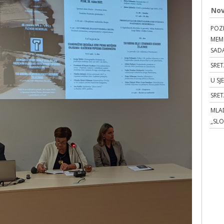
Nov
POZI
MEMO
SAD
SRET
U SJ
SRE
MLAD
„SL