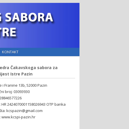
KONTAKT
edra Čakavskoga sabora za
ijest Istre Pazin
ne i Franine 13b, 52000 Pazin
čni broj: 03093930
 28846577226
: HR 2424070001158026943 OTP banka
šta: kcspazin@gmail.com
 www.kcspi-pazin.hr