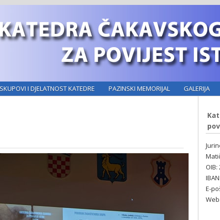
SKUPOVI I DJELATNOST KATEDRE
PAZINSKI MEMORIJAL
GALERIJA
Kat
pov
Juri
Mati
OIB:
IBAN
E-po
Web: