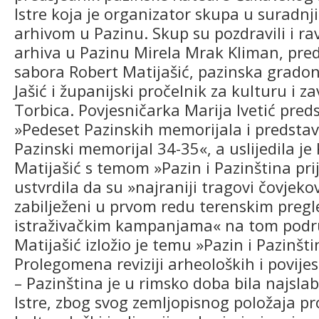
Istre koja je organizator skupa u suradnj
arhivom u Pazinu. Skup su pozdravili i ra
arhiva u Pazinu Mirela Mrak Kliman, pre
sabora Robert Matijašić, pazinska grado
Jašić i županijski pročelnik za kulturu i z
Torbica. Povjesničarka Marija Ivetić pred
»Pedeset Pazinskih memorijala i predstav
Pazinski memorijal 34-35«, a uslijedila je 
Matijašić s temom »Pazin i Pazinština prij
ustvrdila da su »najraniji tragovi čovjeko
zabilježeni u prvom redu terenskim preg
istraživačkim kampanjama« na tom podru
Matijašić izložio je temu »Pazin i Pazinšti
Prolegomena reviziji arheoloških i povije
– Pazinština je u rimsko doba bila najslab
Istre, zbog svog zemljopisnog položaja p