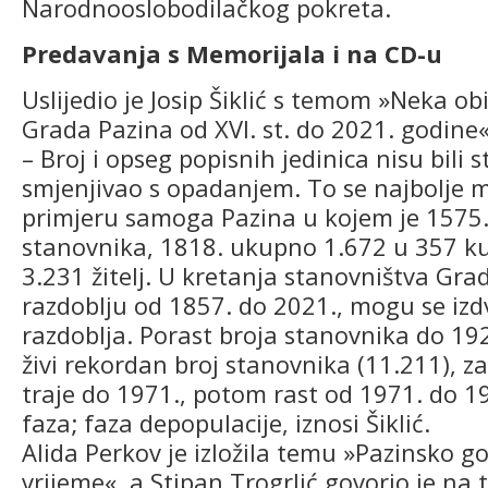
Narodnooslobodilačkog pokreta.
Predavanja s Memorijala i na CD-u
Uslijedio je Josip Šiklić s temom »Neka ob
Grada Pazina od XVI. st. do 2021. godine«
– Broj i opseg popisnih jedinica nisu bili st
smjenjivao s opadanjem. To se najbolje mo
primjeru samoga Pazina u kojem je 1575.
stanovnika, 1818. ukupno 1.672 u 357 ku
3.231 žitelj. U kretanja stanovništva Gra
razdoblju od 1857. do 2021., mogu se izdvo
razdoblja. Porast broja stanovnika do 19
živi rekordan broj stanovnika (11.211), z
traje do 1971., potom rast od 1971. do 19
faza; faza depopulacije, iznosi Šiklić.
Alida Perkov je izložila temu »Pazinsko g
vrijeme«, a Stipan Trogrlić govorio je na