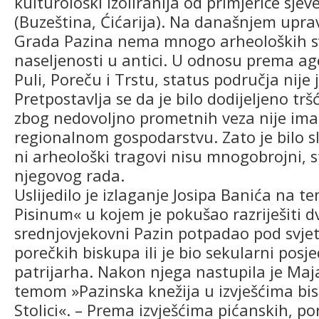
kulturološki izoliranija od primjerice sjev
(Buzeština, Ćićarija). Na današnjem upr
Grada Pazina nema mnogo arheoloških s
naseljenosti u antici. U odnosu prema ag
Puli, Poreču i Trstu, status područja nije
Pretpostavlja se da je bilo dodijeljeno tršć
zbog nedovoljno prometnih veza nije imal
regionalnom gospodarstvu. Zato je bilo s
ni arheološki tragovi nisu mnogobrojni, s
njegovog rada.
Uslijedilo je izlaganje Josipa Banića na 
Pisinum« u kojem je pokušao razriješiti dv
srednjovjekovni Pazin potpadao pod svje
porečkih biskupa ili je bio sekularni posje
patrijarha. Nakon njega nastupila je Maj
temom »Pazinska knežija u izvješćima bi
Stolici«. – Prema izvješćima pićanskih, po