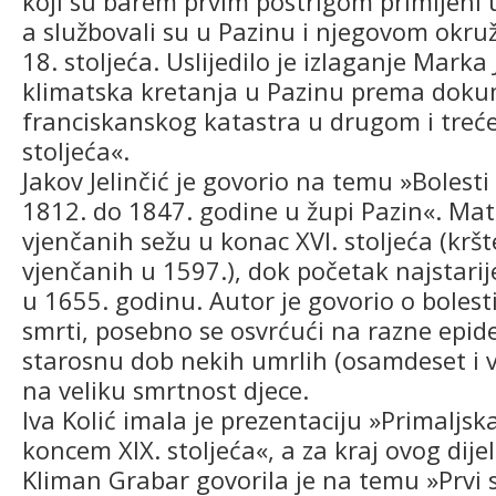
koji su barem prvim postrigom primljeni 
a službovali su u Pazinu i njegovom okruž
18. stoljeća. Uslijedilo je izlaganje Marka
klimatska kretanja u Pazinu prema dok
franciskanskog katastra u drugom i treće
stoljeća«.
Jakov Jelinčić je govorio na temu »Bolesti 
1812. do 1847. godine u župi Pazin«. Mati
vjenčanih sežu u konac XVI. stoljeća (kršt
vjenčanih u 1597.), dok početak najstarij
u 1655. godinu. Autor je govorio o boles
smrti, posebno se osvrćući na razne epide
starosnu dob nekih umrlih (osamdeset i vi
na veliku smrtnost djece.
Iva Kolić imala je prezentaciju »Primaljsk
koncem XIX. stoljeća«, a za kraj ovog dij
Kliman Grabar govorila je na temu »Prvi sv