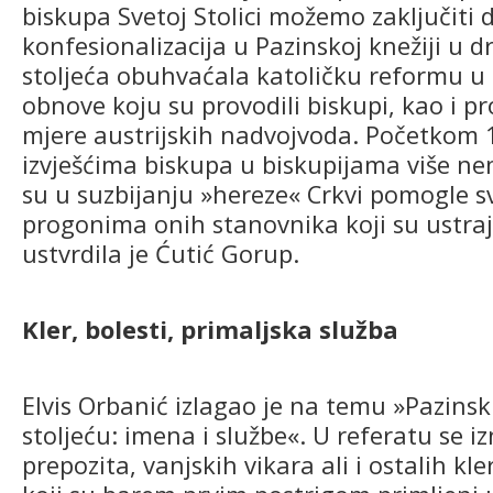
biskupa Svetoj Stolici možemo zaključiti d
konfesionalizacija u Pazinskoj knežiji u dr
stoljeća obuhvaćala katoličku reformu u
obnove koju su provodili biskupi, kao i p
mjere austrijskih nadvojvoda. Početkom 
izvješćima biskupa u biskupijama više ne
su u suzbijanju »hereze« Crkvi pomogle sv
progonima onih stanovnika koji su ustraja
ustvrdila je Ćutić Gorup.
Kler, bolesti, primaljska služba
Elvis Orbanić izlagao je na temu »Pazinski 
stoljeću: imena i službe«. U referatu se i
prepozita, vanjskih vikara ali i ostalih kle