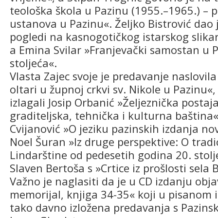
teološka škola u Pazinu (1955.–1965.) – 
ustanova u Pazinu«. Željko Bistrović dao
pogledi na kasnogotičkog istarskog slikar
a Emina Svilar »Franjevački samostan u 
stoljeća«.
Vlasta Zajec svoje je predavanje naslovi
oltari u župnoj crkvi sv. Nikole u Pazinu«,
izlagali Josip Orbanić »Željeznička postaj
graditeljska, tehnička i kulturna baština
Cvijanović »O jeziku pazinskih izdanja nov
Noel Šuran »Iz druge perspektive: O tradic
Lindarštine od pedesetih godina 20. stol
Slaven Bertoša s »Crtice iz prošlosti sela 
Važno je naglasiti da je u CD izdanju obja
memorijal, knjiga 34-35« koji u pisanom 
tako davno izložena predavanja s Pazins