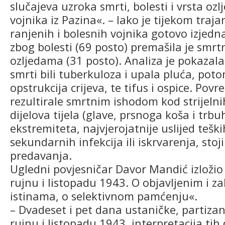
slučajeva uzroka smrti, bolesti i vrsta oz
vojnika iz Pazina«. – Iako je tijekom traja
ranjenih i bolesnih vojnika gotovo izjed
zbog bolesti (69 posto) premašila je smr
ozljedama (31 posto). Analiza je pokazala
smrti bili tuberkuloza i upala pluća, poto
opstrukcija crijeva, te tifus i ospice. Pov
rezultirale smrtnim ishodom kod strijelnih
dijelova tijela (glave, prsnoga koša i trbu
ekstremiteta, najvjerojatnije uslijed tešk
sekundarnih infekcija ili iskrvarenja, sto
predavanja.
Ugledni povjesničar Davor Mandić izložio 
rujnu i listopadu 1943. O objavljenim i z
istinama, o selektivnom pamćenju«.
– Dvadeset i pet dana ustaničke, partizans
rujnu i listopadu 1943. interpretacija tih