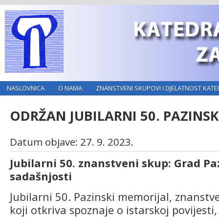
NASLOVNICA
O NAMA
ZNANSTVENI SKUPOVI I DJELATNOST KATE
ODRŽAN JUBILARNI 50. PAZINS
Datum objave: 27. 9. 2023.
Jubilarni 50. znanstveni skup: Grad Paz
sadašnjosti
Jubilarni 50. Pazinski memorijal, znanstv
koji otkriva spoznaje o istarskoj povijesti,