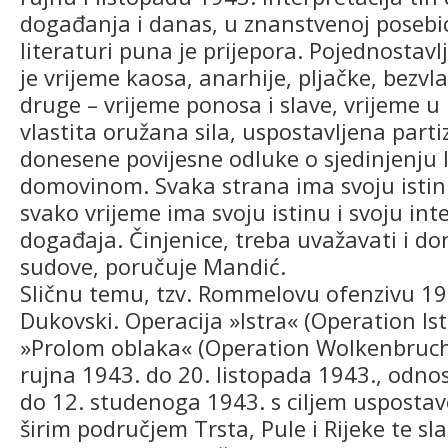
događanja i danas, u znanstvenoj posebic
literaturi puna je prijepora. Pojednostavl
je vrijeme kaosa, anarhije, pljačke, bezvla
druge – vrijeme ponosa i slave, vrijeme u
vlastita oružana sila, uspostavljena partiz
donesene povijesne odluke o sjedinjenju 
domovinom. Svaka strana ima svoju istinu i
svako vrijeme ima svoju istinu i svoju int
događaja. Činjenice, treba uvažavati i do
sudove, poručuje Mandić.
Sličnu temu, tzv. Rommelovu ofenzivu 19
Dukovski. Operacija »Istra« (Operation Ist
»Prolom oblaka« (Operation Wolkenbruch)
rujna 1943. do 20. listopada 1943., odno
do 12. studenoga 1943. s ciljem usposta
širim područjem Trsta, Pule i Rijeke te s