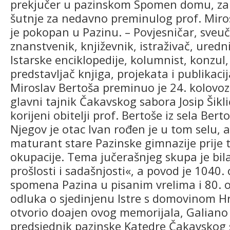
prekjučer u pazinskom Spomen domu, za
šutnje za nedavno preminulog prof. Miros
je pokopan u Pazinu. – Povjesničar, sveuči
znanstvenik, književnik, istraživač, uredn
Istarske enciklopedije, kolumnist, konzul,
predstavljač knjiga, projekata i publikaci
Miroslav Bertoša preminuo je 24. kolovo
glavni tajnik Čakavskog sabora Josip Šikli
korijeni obitelji prof. Bertoše iz sela Be
Njegov je otac Ivan rođen je u tom selu, a 
maturant stare Pazinske gimnazije prije t
okupacije. Tema jučerašnjeg skupa je bil
prošlosti i sadašnjosti«, a povod je 1040.
spomena Pazina u pisanim vrelima i 80. o
odluka o sjedinjenu Istre s domovinom H
otvorio doajen ovog memorijala, Galiano L
predsjednik pazinske Katedre Čakavskog 