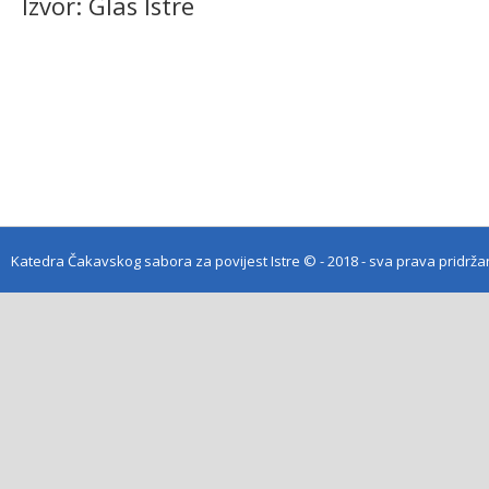
Izvor: Glas Istre
Katedra Čakavskog sabora za povijest Istre
© - 2018 - sva prava pridrž