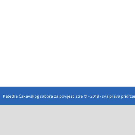
Katedra Čakavskog sabora za povijest Istre
© - 2018 - sva prava pridrž