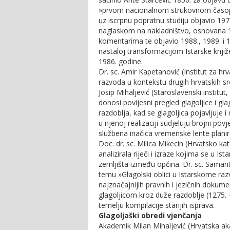
»prvom nacionalnom strukovnom časopisu« 
uz iscrpnu popratnu studiju objavio 1978
naglaskom na nakladništvo, osnovana 19
komentarima te objavio 1988., 1989. i 1
nastaloj transformacijom Istarske knjiž
1986. godine.
Dr. sc. Amir Kapetanović (Institut za hr
razvoda u kontekstu drugih hrvatskih sr
Josip Mihaljević (Staroslavenski institut
donosi povijesni pregled glagoljice i g
razdoblja, kad se glagoljica pojavljuje 
u njenoj realizaciji sudjeluju brojni povje
službena inačica vremenske lente planira
Doc. dr. sc. Milica Mikecin (Hrvatsko ka
analizirala riječi i izraze kojima se u 
zemljišta između općina. Dr. sc. Samanta
temu »Glagolski oblici u Istarskome razv
najznačajnijih pravnih i jezičnih dokum
glagoljicom kroz duže razdoblje (1275. – 
temelju kompilacije starijih isprava.
Glagoljaški obredi vjenčanja
Akademik Milan Mihaljević (Hrvatska ak