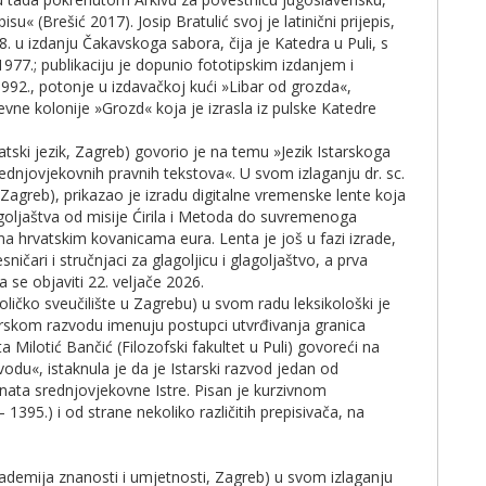
(Brešić 2017). Josip Bratulić svoj je latinični prijepis,
. u izdanju Čakavskoga sabora, čija je Katedra u Puli, s
77.; publikaciju je dopunio fototipskim izdanjem i
992., potonje u izdavačkoj kući »Libar od grozda«,
evne kolonije »Grozd« koja je izrasla iz pulske Katedre
vatski jezik, Zagreb) govorio je na temu »Jezik Istarskoga
ednjovjekovnih pravnih tekstova«. U svom izlaganju dr. sc.
, Zagreb), prikazao je izradu digitalne vremenske lente koja
lagoljaštva od misije Ćirila i Metoda do suvremenoga
i na hrvatskim kovanicama eura. Lenta je još u fazi izrade,
sničari i stručnjaci za glagoljicu i glagoljaštvo, a prva
 se objaviti 22. veljače 2026.
toličko sveučilište u Zagrebu) u svom radu leksikološki je
Istarskom razvodu imenuju postupci utvrđivanja granica
 Milotić Bančić (Filozofski fakultet u Puli) govoreći na
odu«, istaknula je da je Istarski razvod jedan od
enata srednjovjekovne Istre. Pisan je kurzivnom
1395.) i od strane nekoliko različitih prepisivača, na
ademija znanosti i umjetnosti, Zagreb) u svom izlaganju