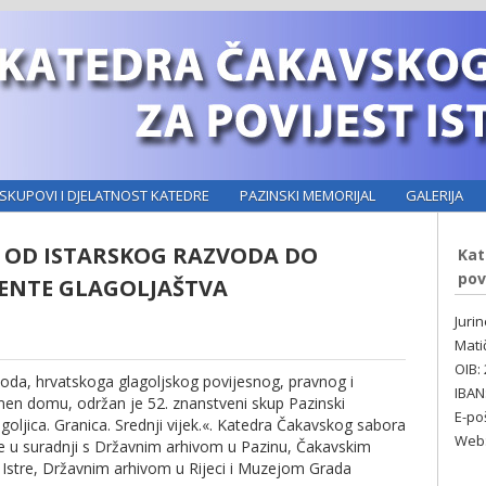
SKUPOVI I DJELATNOST KATEDRE
PAZINSKI MEMORIJAL
GALERIJA
L: OD ISTARSKOG RAZVODA DO
Kat
pov
LENTE GLAGOLJAŠTVA
Juri
Mati
OIB:
voda, hrvatskoga glagoljskog povijesnog, pravnog i
IBAN
n domu, održan je 52. znanstveni skup Pazinski
E-po
goljica. Granica. Srednji vijek.«. Katedra Čakavskog sabora
Web:
a je u suradnji s Državnim arhivom u Pazinu, Čakavskim
stre, Državnim arhivom u Rijeci i Muzejom Grada