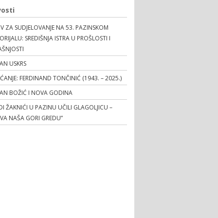
osti
V ZA SUDJELOVANJE NA 53. PAZINSKOM
RIJALU: SREDIŠNJA ISTRA U PROŠLOSTI I
AŠNJOSTI
AN USKRS
EĆANJE: FERDINAND TONČINIĆ (1943. – 2025.)
TAN BOŽIĆ I NOVA GODINA
I ŽAKNIĆI U PAZINU UČILI GLAGOLJICU –
OVA NAŠA GORI GREDU”