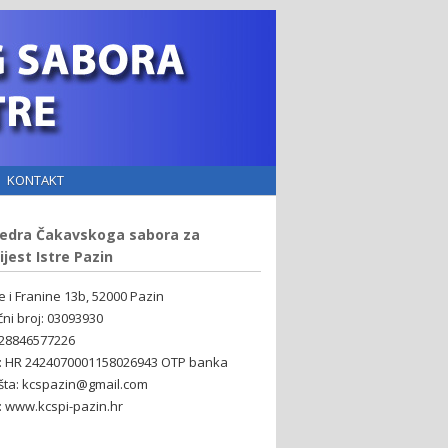
KONTAKT
edra Čakavskoga sabora za
ijest Istre Pazin
ne i Franine 13b, 52000 Pazin
čni broj: 03093930
 28846577226
: HR 2424070001158026943 OTP banka
šta: kcspazin@gmail.com
 www.kcspi-pazin.hr