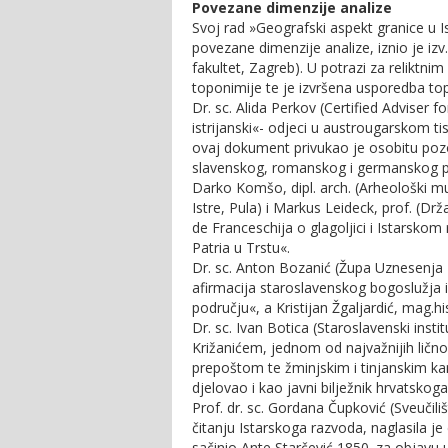
Povezane dimenzije analize
Svoj rad »Geografski aspekt granice u 
povezane dimenzije analize, iznio je izv
fakultet, Zagreb). U potrazi za reliktn
toponimije te je izvršena usporedba to
Dr. sc. Alida Perkov (Certified Adviser 
istrijanski«- odjeci u austrougarskom ti
ovaj dokument privukao je osobitu poz
slavenskog, romanskog i germanskog p
Darko Komšo, dipl. arch. (Arheološki mu
Istre, Pula) i Markus Leideck, prof. (Dr
de Franceschija o glagoljici i Istarskom 
Patria u Trstu«.
Dr. sc. Anton Bozanić (Župa Uznesenja 
afirmacija staroslavenskog bogoslužja i 
području«, a Kristijan Žgaljardić, mag.
Dr. sc. Ivan Botica (Staroslavenski ins
Križanićem, jednom od najvažnijih lično
prepoštom te žminjskim i tinjanskim k
djelovao i kao javni bilježnik hrvatskoga
Prof. dr. sc. Gordana Čupković (Sveučil
čitanju Istarskoga razvoda, naglasila je 
sačinio Ante Starčević 1850. za objavu