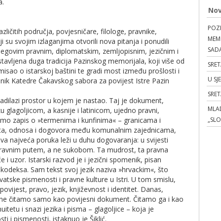
a.
Nov
POZI
ličitih područja, povjesničare, filologe, pravnike,
MEMO
i su svojim izlaganjima otvorili nova pitanja i ponudili
SAD
egovim pravnim, diplomatskim, zemljopisnim, jezičnim i
stavljena duga tradicija Pazinskog memorijala, koji više od
SRET
misao o istarskoj baštini te gradi most između prošlosti i
U SJ
nik Katedre Čakavskog sabora za povijest Istre Pazin
SRE
adilazi prostor u kojem je nastao. Taj je dokument,
MLAD
glagoljicom, a kasnije i latinicom, ujedno pravni,
samo zapis o »termenima i kunfinima« – granicama i
„SL
ota, odnosa i dogovora među komunalnim zajednicama,
 najveća poruka leži u duhu dogovaranja: u svijesti
 pravnim putem, a ne sukobom. Ta mudrost, ta pravna
i uzor. Istarski razvod je i jezični spomenik, pisan
 kodeksa. Sam tekst svoj jezik naziva »hrvackim«, što
atske pismenosti i pravne kulture u Istri. U tom smislu,
ovijest, pravo, jezik, književnost i identitet. Danas,
d ne čitamo samo kao povijesni dokument. Čitamo ga i kao
itetu i snazi jezika i pisma – glagoljice – koja je
i i pismenosti, istaknuo je Šiklić.