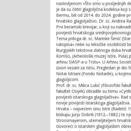
naslovljenom »Što smo u posljednjih d
je da su četiri glagoljična kodeksa koji
Bermu, bili od 2014. do 2024. godine p
hrvatsko glagoljaštvo. Dr. sc. Andrea Ra
Prvi beramski brevijar, u koji su naknad
povijesti hrvatskoga srednjovjekovnoga
Tema priloga dr. sc. Marinke Šimić (Star
rukopisa« neke su leksičke osobitosti be
liturgijskih tekstova zlatnoga doba hrva
Komšo, (Arheološki muzej Istre, Pula) pr
arhivu SIASP-a u Trstu«. U Arhivu Società
izvori vezani za Istru. Pregledan je di
Notai Istriani (Fondo Notarile), u koji
glagoljicom.
Prof. dr. sc. Milica Lukić (Filozofski faku
fakultet Osijek) obradile su temu »Cyri
povijesti istarskoga glagoljaštva«. Rad s
novije povijesti istarskoga glagoljaštva.
Hrvata – najvećem sinu Istre (Radetić
biskupu Jurju Dobrili (1812.–1882.) t
Strossmayerom, utemeljiteljem hrvatsk
Govoreći o istarskim glagoljaškim obredi