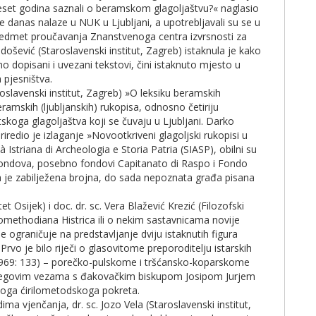
eset godina saznali o beramskom glagoljaštvu?« naglasio
 se danas nalaze u NUK u Ljubljani, a upotrebljavali su se u
redmet proučavanja Znanstvenoga centra izvrsnosti za
došević (Staroslavenski institut, Zagreb) istaknula je kako
no dopisani i uvezani tekstovi, čini istaknuto mjesto u
 pjesništva.
oslavenski institut, Zagreb) »O leksiku beramskih
ramskih (ljubljanskih) rukopisa, odnosno četiriju
tskoga glagoljaštva koji se čuvaju u Ljubljani. Darko
iredio je izlaganje »Novootkriveni glagoljski rukopisi u
 Istriana di Archeologia e Storia Patria (SIASP), obilni su
o fondova, posebno fondovi Capitanato di Raspo i Fondo
ma je zabilježena brojna, do sada nepoznata građa pisana
ltet Osijek) i doc. dr. sc. Vera Blažević Krezić (Filozofski
llomethodiana Histrica ili o nekim sastavnicama novije
e ograničuje na predstavljanje dviju istaknutih figura
 Prvo je bilo riječi o glasovitome preporoditelju istarskih
 1969: 133) – porečko-pulskome i tršćansko-koparskome
e njegovim vezama s đakovačkim biskupom Josipom Jurjem
oga ćirilometodskoga pokreta.
ma vjenčanja, dr. sc. Jozo Vela (Staroslavenski institut,