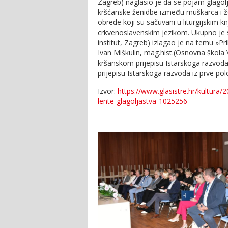
Zagreb) naglasio je da se pojam glago
kršćanske ženidbe između muškarca i že
obrede koji su sačuvani u liturgijskim 
crkvenoslavenskim jezikom. Ukupno je s
institut, Zagreb) izlagao je na temu »P
Ivan Miškulin, mag.hist.(Osnovna škola 
kršanskom prijepisu Istarskoga razvoda
prijepisu Istarskoga razvoda iz prve polo
Izvor:
https://www.glasistre.hr/kultura
lente-glagoljastva-1025256