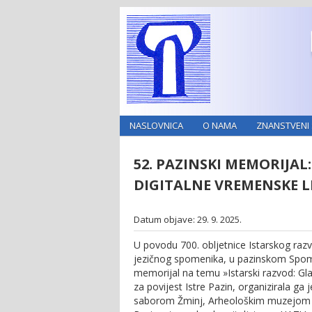
NASLOVNICA
O NAMA
ZNANSTVENI 
52. PAZINSKI MEMORIJA
DIGITALNE VREMENSKE 
Datum objave: 29. 9. 2025.
U povodu 700. obljetnice Istarskog raz
jezičnog spomenika, u pazinskom Spome
memorijal na temu »Istarski razvod: Gla
za povijest Istre Pazin, organizirala g
saborom Žminj, Arheološkim muzejom I