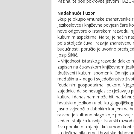
Pazina, te pod pokroviteljstvom HAZU-
Nadahnuće i uzor
Skup je okupio vrhunske znanstvenike raz
jezikoslovce i književne povjesničare koj
nove odgovore o Istarskom razvodu, nj
kulturnim aspektima. Na taj je način na
pola stoljeća čuva i razvija znanstvenu 
budućnosti, poručio je uvodno predsjed
Josip Šiklić.
– Vrijednost Istarskog razvoda daleko n
zapisan na čakavskom književnom jeziku 
društveni i kulturni spomenik. On nije 
međašima – nego i svjedočanstvo živ
feudalnim gospodarima i pukom. Njegova
zajednice da se nesuglasice rješavaju
kultura i danas nam može biti nadahnuće 
hrvatskim jezikom u obliku glagoljičkog
jasno svjedoči o dubokim korijenima hrv
razvod je kulturno blago koje povezuje p
sedam stoljeća kasnije, Istarski razvo
živu poruku o trajanju, kulturnom kontinu
stoljećima bila temelj hrvatske duhovnost