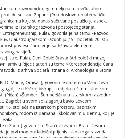
Istarskom razvodu« kojeg temelji na tri međusobno
. prof. dr. sc. Ivan Zupanc (Prirodoslovno-matematički
im granicama koje su danas sačuvane poslužio je aspekt
ponima iz Istarskog razvoda i postojećeg stanja.
for Entrepreneurship, Pula), govorila je na temu »Razvod
sku«. U austrougarskom razdoblju (19.- početak 20. st.)
ornost povjesničara jer je sadržavao elemente
ravnog nasljeđa.
zej Istre, Pula), Đeni Gobić Bravar (Arheološki muzej
žavni arhiv u Rijeci) autori su teme »Korespondencija Carla
razvodu iz arhiva Società Istriana di Archeologia e Storia
B. D. Marije, Omišalj), govorio je na temu »Mahnićeva
glagoljice u Krčkoj biskupiji i odjek na širem istarskom
hist. (Pićan) »Šumber i Šumberšćina u Istarskom razvodu«.
titut, Zagreb) u svom se izlaganju bavio Levcom
sti 16. stoljeća na istarskom prostoru, pazinskim
anonikom, rodom iz Barbana i školovanim u Bermu, koji je
 jezika.
ište u Zadru) govoreći o Starčevićevom i Bratulićevom
da je prvi moderni latinični prijepis Istarskoga razvoda
 u tada pokrenutom Arkivu za povêstnicu jugoslavensku,