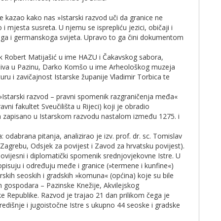
te kazao kako nas »Istarski razvod uči da granice ne
i mjesta susreta. U njemu se isprepliću jezici, običaji i
oga i germanskoga svijeta. Upravo to ga čini dokumentom
ik Robert Matijašić u ime HAZU i Čakavskog sabora,
hiva u Pazinu, Darko Komšo u ime Arheološkog muzeja
turu i zavičajnost Istarske županije Vladimir Torbica te
»Istarski razvod – pravni spomenik razgraničenja međa«
avni fakultet Sveučilišta u Rijeci) koji je obradio
 zapisano u Istarskom razvodu nastalom između 1275. i
odabrana pitanja, analizirao je izv. prof. dr. sc. Tomislav
u Zagrebu, Odsjek za povijest i Zavod za hrvatsku povijest).
povijesni i diplomatički spomenik srednjovjekovne Istre. U
isuju i određuju međe i granice (»termene i kunfine«)
rskih seoskih i gradskih »komuna« (općina) koje su bile
h gospodara – Pazinske Knežije, Akvilejskog
čke Republike. Razvod je trajao 21 dan prilikom čega je
edišnje i jugoistočne Istre s ukupno 44 seoske i gradske