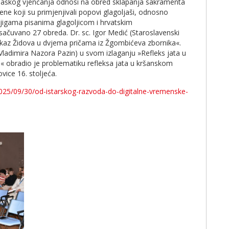
ljaškog vjenčanja odnosi na obred sklapanja sakramenta
ne koji su primjenjivali popovi glagoljaši, odnosno
knjigama pisanima glagoljicom i hrvatskim
ačuvano 27 obreda. Dr. sc. Igor Medić (Staroslavenski
rikaz Židova u dvjema pričama iz Žgombićeva zbornika«.
Vladimira Nazora Pazin) u svom izlaganju »Refleks jata u
« obradio je problematiku refleksa jata u kršanskom
vice 16. stoljeća.
/2025/09/30/od-istarskog-razvoda-do-digitalne-vremenske-