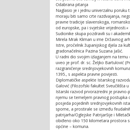
Odabrana pitanja
Naglasio je i jednu univerzalnu poruku 
moraju biti samo crte razdvajanja, nego 
pravne tradicije slavenskoga, romansk
od europske, pa i svjetske vrijednosti.«
Sudionike skupa pozdravili su i akadem
Mirela Mrak Kliman u ime Državnog ar
Istre, pročelnik županijskog djela za kul
gradonačelnica Pazina Suzana Jašić.
U radni dio svojim izlaganjem na temu 
uveo je prof. dr. sc. Željko Bartulović (Pr
razgraničenje srednjovjekovnih komuna
1395., s aspekta pravne povijesti.
Diplomatičke aspekte Istarskog razvoda: 
Galović (Filozofski fakultet Sveučilišta 
Istarski razvod prvorazredni je pravno-
njemu se temeljem pravnog postupka op
posjeda pojedinih srednjovjekovnih ista
sporne, a prostirale se između feudalni
patrijarha/Oglejske Patrijaršije i Mleta
obiđeno oko 150 kilometara prostora sr
općine – komuna.