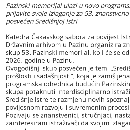
Pazinski memorijal ulazi u novo programs
prijavite svoje izlaganje za 53. znanstveno
posvećen Središnjoj Istri
Katedra Čakavskog sabora za povijest Istr
Državnim arhivom u Pazinu organizira z
skup 53. Pazinski memorijal, koji će se od
2026. godine u Pazinu.
Ovogodišnji skup posvećen je temi „Središ
prošlosti i sadašnjosti“, koja je zamišljen
programska odrednica budućih Pazinskih m
skupa potaknuti interdisciplinarno istraž
Središnje Istre te razmjenu novih spozna
povijesnom razvoju i suvremenim proces
Pozivaju se znanstvenici, stručnjaci, nasta
zainteresirani istraživači da svojim izlag