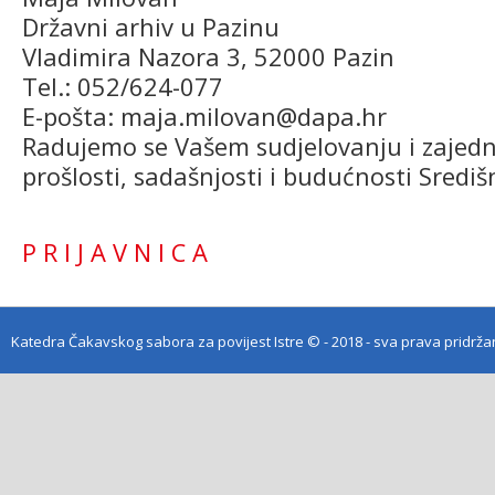
Državni arhiv u Pazinu
Vladimira Nazora 3, 52000 Pazin
Tel.: 052/624-077
E-pošta: maja.milovan@dapa.hr
Radujemo se Vašem sudjelovanju i zajed
prošlosti, sadašnjosti i budućnosti Središn
P R I J A V N I C A
Katedra Čakavskog sabora za povijest Istre
© - 2018 - sva prava pridrž