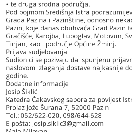
• te druga srodna područja.
Pod pojmom Središnja Istra podrazumijev
Grada Pazina i Pazinštine, odnosno neka
Pazin, koje danas obuhvaća Grad Pazin te
Gračišće, Karojba, Lupoglav, Motovun, Sv
Tinjan, kao i područje Općine Žminj.
Prijava sudjelovanja
Sudionici se pozivaju da ispunjenu prija
naslovom izlaganja dostave najkasnije do
godine.
Dodatne informacije
Josip Šiklić
Katedra Čakavskog sabora za povijest Ist
Prolaz Jože Šurana 7, 52000 Pazin
Tel.: 052/622-020, 098/644-628
E-pošta: josip.siklic3@gmail.com
Maja Milovan