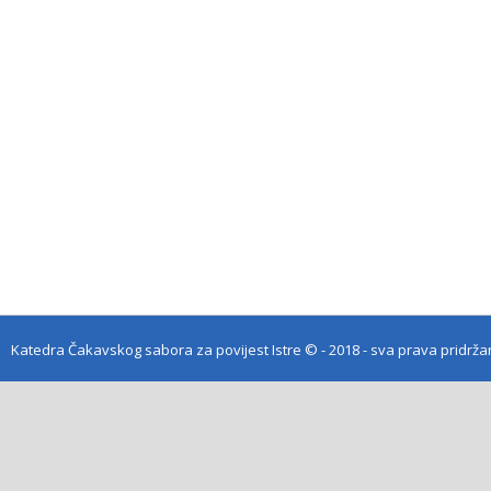
Katedra Čakavskog sabora za povijest Istre
© - 2018 - sva prava pridrž