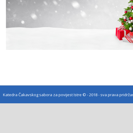
Katedra Čakavskog sabora za povijest Istre
© - 2018 - sva prava pridrž