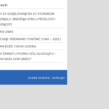
osti
V ZA SUDJELOVANJE NA 53. PAZINSKOM
RIJALU: SREDIŠNJA ISTRA U PROŠLOSTI I
AŠNJOSTI
AN USKRS
EĆANJE: FERDINAND TONČINIĆ (1943. – 2025.)
TAN BOŽIĆ I NOVA GODINA
I ŽAKNIĆI U PAZINU UČILI GLAGOLJICU –
OVA NAŠA GORI GREDU”
izrada stranice
:
exdizajn