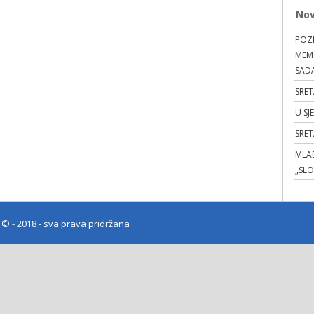
Nov
POZI
MEMO
SAD
SRET
U SJ
SRE
MLAD
„SL
e
© - 2018 - sva prava pridržana