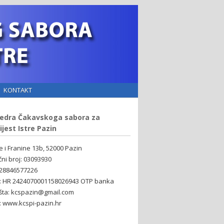
KONTAKT
edra Čakavskoga sabora za
ijest Istre Pazin
ne i Franine 13b, 52000 Pazin
čni broj: 03093930
 28846577226
: HR 2424070001158026943 OTP banka
šta: kcspazin@gmail.com
 www.kcspi-pazin.hr