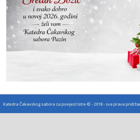
Katedra Čakavskog sabora za povijest Istre
© - 2018 - sva prava pridrž