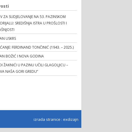
osti
V ZA SUDJELOVANJE NA 53. PAZINSKOM
RIJALU: SREDIŠNJA ISTRA U PROŠLOSTI I
AŠNJOSTI
AN USKRS
EĆANJE: FERDINAND TONČINIĆ (1943. – 2025.)
TAN BOŽIĆ I NOVA GODINA
I ŽAKNIĆI U PAZINU UČILI GLAGOLJICU –
OVA NAŠA GORI GREDU”
izrada stranice
:
exdizajn