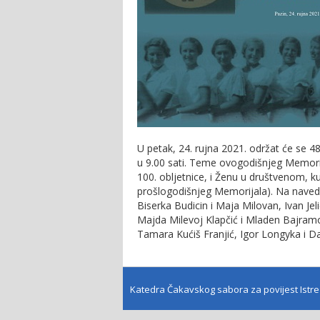
U petak, 24. rujna 2021. održat će se
u 9.00 sati. Teme ovogodišnjeg Memorij
100. obljetnice, i Ženu u društvenom, k
prošlogodišnjeg Memorijala). Na naved
Biserka Budicin i Maja Milovan, Ivan Jeli
Majda Milevoj Klapčić i Mladen Bajramov
Tamara Kućiš Franjić, Igor Longyka i D
Katedra Čakavskog sabora za povijest Istr