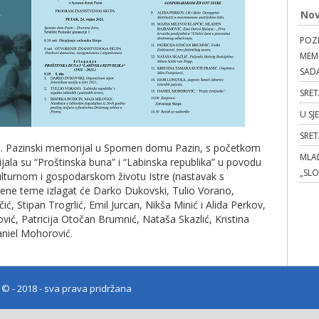
Nov
POZI
MEMO
SAD
SRET
U SJ
SRE
 48. Pazinski memorijal u Spomen domu Pazin, s početkom
MLAD
ala su “Proštinska buna” i “Labinska republika” u povodu
„SL
ulturnom i gospodarskom životu Istre (nastavak s
ene teme izlagat će Darko Dukovski, Tulio Vorano,
čić, Stipan Trogrlić, Emil Jurcan, Nikša Minić i Alida Perkov,
ić, Patricija Otočan Brumnić, Nataša Skazlić, Kristina
aniel Mohorović.
e
© - 2018 - sva prava pridržana