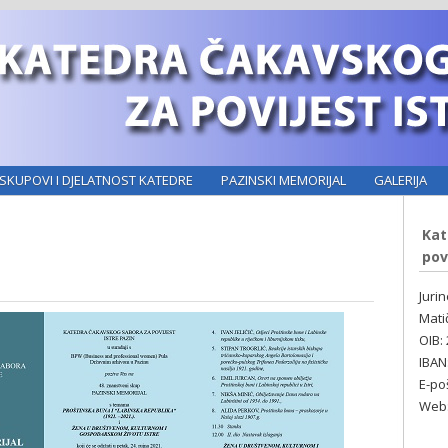
SKUPOVI I DJELATNOST KATEDRE
PAZINSKI MEMORIJAL
GALERIJA
Kat
pov
Juri
Mati
OIB:
IBAN
E-po
Web: