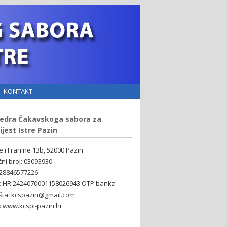
KONTAKT
edra Čakavskoga sabora za
ijest Istre Pazin
ne i Franine 13b, 52000 Pazin
čni broj: 03093930
 28846577226
: HR 2424070001158026943 OTP banka
šta: kcspazin@gmail.com
 www.kcspi-pazin.hr