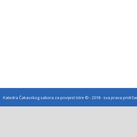
Katedra Čakavskog sabora za povijest Istre
© - 2018 - sva prava pridrž