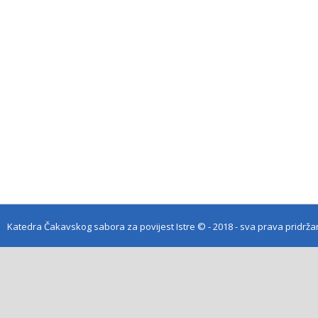
Katedra Čakavskog sabora za povijest Istre
© - 2018 - sva prava pridrž