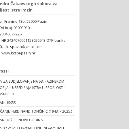
edra Čakavskoga sabora za
ijest Istre Pazin
ne i Franine 13b, 52000 Pazin
čni broj: 03093930
 28846577226
: HR 2424070001158026943 OTP banka
šta: kcspazin@gmail.com
 www.kcspi-pazin.hr
osti
V ZA SUDJELOVANJE NA 53. PAZINSKOM
RIJALU: SREDIŠNJA ISTRA U PROŠLOSTI I
AŠNJOSTI
AN USKRS
EĆANJE: FERDINAND TONČINIĆ (1943. – 2025.)
TAN BOŽIĆ I NOVA GODINA
I ŽAKNIĆI U PAZINU UČILI GLAGOLJICU –