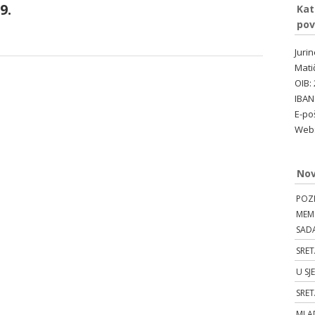
9.
Kat
pov
Juri
Mati
OIB:
IBAN
E-po
Web:
Nov
POZI
MEMO
SAD
SRET
U SJ
SRE
MLAD