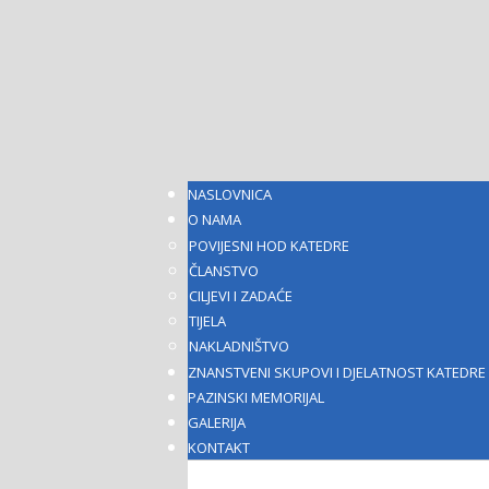
NASLOVNICA
O NAMA
POVIJESNI HOD KATEDRE
ČLANSTVO
CILJEVI I ZADAĆE
TIJELA
NAKLADNIŠTVO
ZNANSTVENI SKUPOVI I DJELATNOST KATEDRE
PAZINSKI MEMORIJAL
GALERIJA
KONTAKT